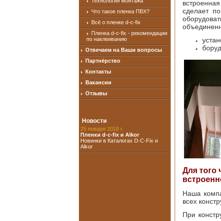
Технология монтажа
встроенная
сделает п
Что такое пленка ПВХ?
оборудова
Всё о пленке d-c-fix
объединенн
Пленка d-c-fix - рекомендации
по наклеиванию
устан
боруд
Отвечаем на Ваши вопросы
Партнёрство
Контакты
Вакансии
Отзывы
Новости
25 января 2018 г.
Пленки d-c-fix и Alkor
Новинки в Каталогах D-C-Fix и
Alkor
Для того
встроенн
Наша компа
всех конст
При констр