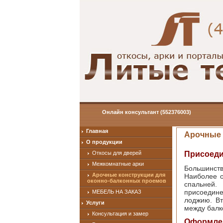
Онлайн консультант
(552376003)
Главная
Арочные 
О продукции
Откосы для дверей
Присоеди
Межкомнатные арки
Большинств
Арочные конструкции для
Наиболее о
оконно-балконных проемов
спальней.
присоедине
МЕБЕЛЬ НА ЗАКАЗ
лоджию. Вт
Услуги
между бал
Консультация и замер
Оформлен