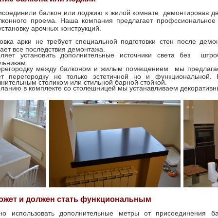
исоединили балкон или лоджию к жилой комнате демонтировав две
лконного проема. Наша компания предлагает профссиональное
установку арочных конструкций.
овка арки не требует специальной подготовки стен после демо
ает все последствия демонтажа.
оляет установить дополнительные источники света без штро
ильникам.
ерегородку между балконом и жилым помещением мы предлагаем
ет перегородку не только эстетичной но и функциональной.
нительным столиком или стильной барной стойкой.
ланию в комплекте со столешницей мы устанавливаем декоративн
ожет и должен стать функциональным
но использовать дополнительные метры от присоединения 