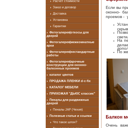
Расчет стоимости
Если вы пр
Заказ и договор
оконно- ба
Доставка
проемов - 
Установка
Устан
Гарантии
скрыв
Позв
Фотогалерея|откосы для
дверей
свет
На п
Фотогалерея|межкомнатные
дела
арки
допол
По же
Фотогалерея|нестандартные
работы
Фотогалерея|арочные
конструкции для оконно-
балконных проемов
каталог цветов
ПРОДАЖА ПЛЕНКИ d-c-fix
КАТАЛОГ МЕБЕЛИ
ПРИХОЖАЯ "ДЬЮС классик"
Пеналы для раздвижных
дверей
Пеналы JAP (Чехия)
Полезные статьи и ссылки
Балкон м
Что такое шпон?
Очень важ